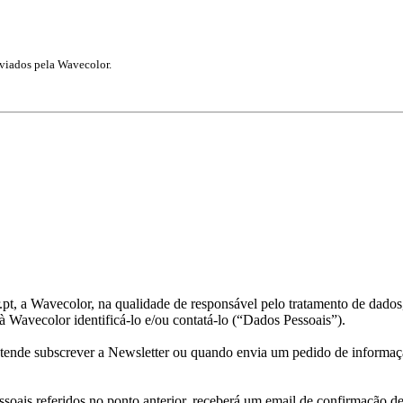
nviados pela Wavecolor.
t, a Wavecolor, na qualidade de responsável pelo tratamento de dados, 
 à Wavecolor identificá-lo e/ou contatá-lo (“Dados Pessoais”).
retende subscrever a Newsletter ou quando envia um pedido de informa
ssoais referidos no ponto anterior, receberá um email de confirmação d