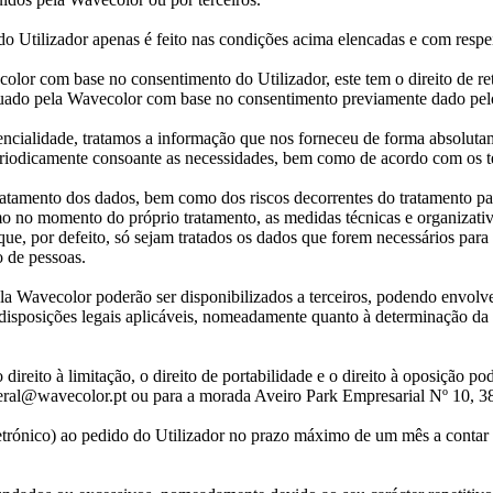
 Utilizador apenas é feito nas condições acima elencadas e com respe
olor com base no consentimento do Utilizador, este tem o direito de re
tuado pela Wavecolor com base no consentimento previamente dado pelo
encialidade, tratamos a informação que nos forneceu de forma absolutam
periodicamente consoante as necessidades, bem como de acordo com os t
ratamento dos dados, bem como dos riscos decorrentes do tratamento pa
mo no momento do próprio tratamento, as medidas técnicas e organizativ
ue, por defeito, só sejam tratados os dados que forem necessários para 
 de pessoas.
la Wavecolor poderão ser disponibilizados a terceiros, podendo envolver
isposições legais aplicáveis, nomeadamente quanto à determinação da a
 o direito à limitação, o direito de portabilidade e o direito à oposição
eral@wavecolor.pt ou para a morada Aveiro Park Empresarial Nº 10, 3
letrónico) ao pedido do Utilizador no prazo máximo de um mês a contar