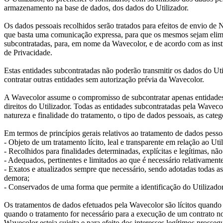
armazenamento na base de dados, dos dados do Utilizador.
Os dados pessoais recolhidos serão tratados para efeitos de envio de
que basta uma comunicação expressa, para que os mesmos sejam elimina
subcontratadas, para, em nome da Wavecolor, e de acordo com as instr
de Privacidade.
Estas entidades subcontratadas não poderão transmitir os dados do Ut
contratar outras entidades sem autorização prévia da Wavecolor.
A Wavecolor assume o compromisso de subcontratar apenas entidades q
direitos do Utilizador. Todas as entidades subcontratadas pela Waveco
natureza e finalidade do tratamento, o tipo de dados pessoais, as catego
Em termos de princípios gerais relativos ao tratamento de dados pesso
- Objeto de um tratamento lícito, leal e transparente em relação ao Uti
- Recolhidos para finalidades determinadas, explícitas e legítimas, n
- Adequados, pertinentes e limitados ao que é necessário relativamente 
- Exatos e atualizados sempre que necessário, sendo adotadas todas a
demora;
- Conservados de uma forma que permite a identificação do Utilizador 
Os tratamentos de dados efetuados pela Wavecolor são lícitos quando o
quando o tratamento for necessário para a execução de um contrato no 
Wavecolor esteja sujeita e para efeito dos interesses legítimos prosse