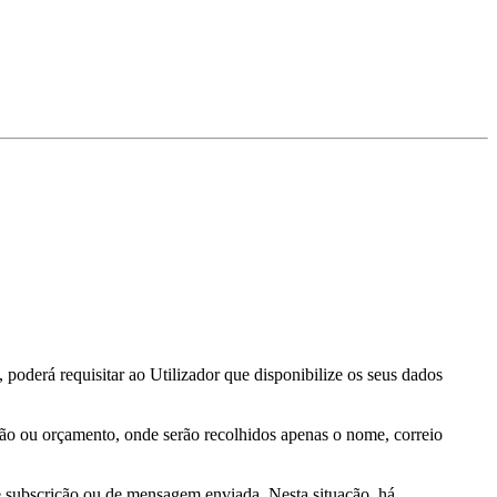
poderá requisitar ao Utilizador que disponibilize os seus dados
ção ou orçamento, onde serão recolhidos apenas o nome, correio
e subscrição ou de mensagem enviada. Nesta situação, há