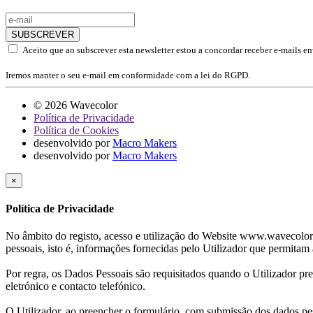
SUBSCREVER
Aceito que ao subscrever esta newsletter estou a concordar receber e-mails e
Iremos manter o seu e-mail em conformidade com a lei do RGPD.
© 2026 Wavecolor
Política de Privacidade
Política de Cookies
desenvolvido por
Macro Makers
desenvolvido por
Macro Makers
×
Política de Privacidade
No âmbito do registo, acesso e utilização do Website www.wavecolor.p
pessoais, isto é, informações fornecidas pelo Utilizador que permitam
Por regra, os Dados Pessoais são requisitados quando o Utilizador p
eletrónico e contacto telefónico.
O Utilizador, ao preencher o formulário, com submissão dos dados pe