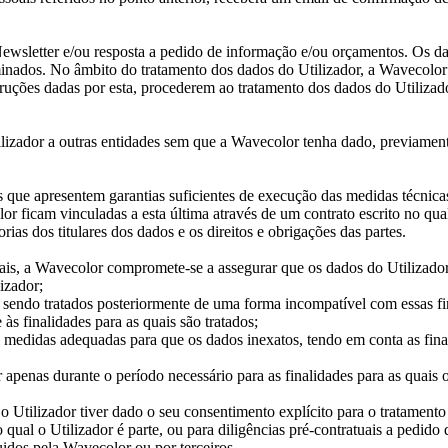
 Newsletter e/ou resposta a pedido de informação e/ou orçamentos. Os d
dos. No âmbito do tratamento dos dados do Utilizador, a Wavecolor reco
uções dadas por esta, procederem ao tratamento dos dados do Utilizador
ilizador a outras entidades sem que a Wavecolor tenha dado, previament
ue apresentem garantias suficientes de execução das medidas técnicas 
lor ficam vinculadas a esta última através de um contrato escrito no qu
rias dos titulares dos dados e os direitos e obrigações das partes.
ais, a Wavecolor compromete-se a assegurar que os dados do Utilizador 
lizador;
ão sendo tratados posteriormente de uma forma incompatível com essas fi
às finalidades para as quais são tratados;
s medidas adequadas para que os dados inexatos, tendo em conta as fina
apenas durante o período necessário para as finalidades para as quais o
 Utilizador tiver dado o seu consentimento explícito para o tratamento
qual o Utilizador é parte, ou para diligências pré-contratuais a pedido
guidos pela Wavecolor ou por terceiros.